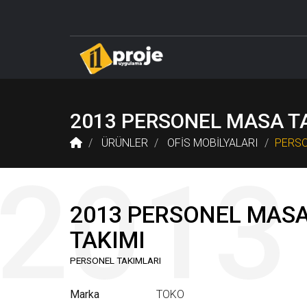
DELTA LABORATUVAR SİSTEMLERİ
ÖĞRETMEN M
2013 PERSONEL MASA T
ÜRÜNLER
OFİS MOBİLYALARI
PERSO
2013 PERSONEL MAS
TAKIMI
PERSONEL TAKIMLARI
Marka
TOKO