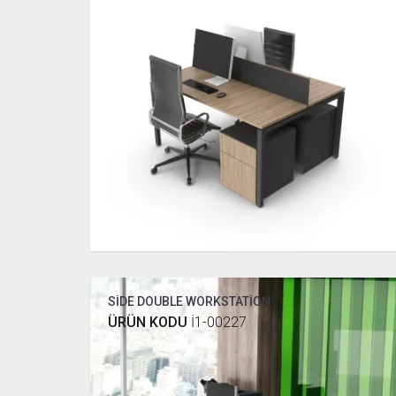
SİDE DOUBLE WORKSTATİON
ÜRÜN KODU
İ1-00227