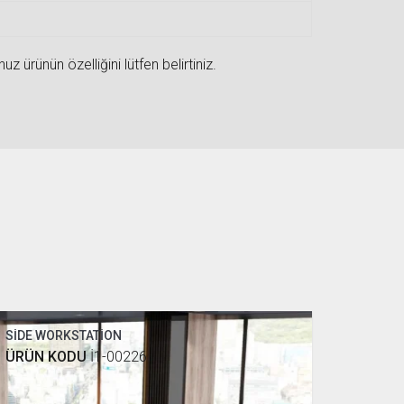
 ürünün özelliğini lütfen belirtiniz.
SİDE WORKSTATİON
ÜRÜN KODU
İ1-00226