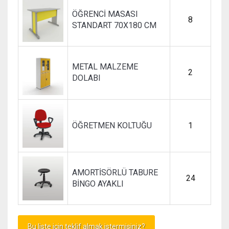
ÖĞRENCİ MASASI
8
STANDART 70X180 CM
METAL MALZEME
2
DOLABI
ÖĞRETMEN KOLTUĞU
1
AMORTİSÖRLÜ TABURE
24
BİNGO AYAKLI
Bu liste için teklif almak istermisiniz?