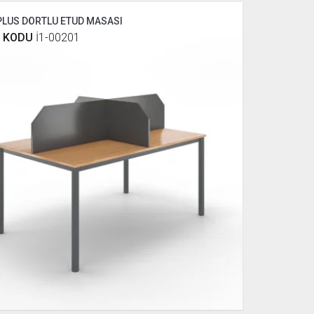
PLUS DÖRTLÜ ETÜD MASASI
 KODU
İ1-00201