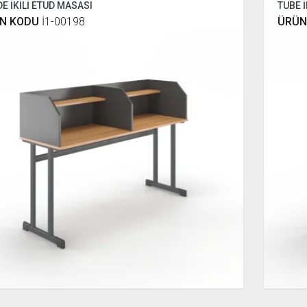
E İKİLİ ETÜD MASASI
TUBE 
N KODU
İ1-00198
ÜRÜN