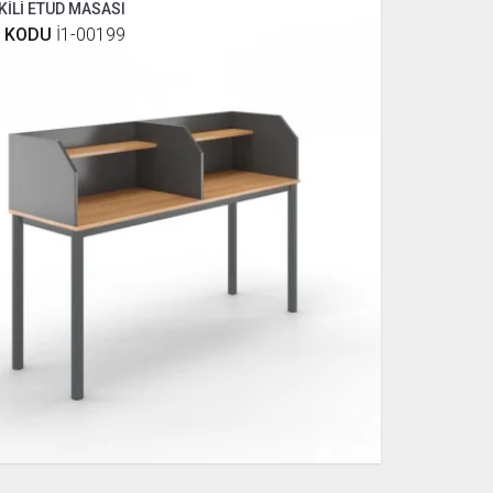
İKİLİ ETÜD MASASI
 KODU
İ1-00199