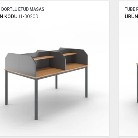
 DÖRTLÜ ETÜD MASASI
TUBE 
N KODU
İ1-00200
ÜRÜN