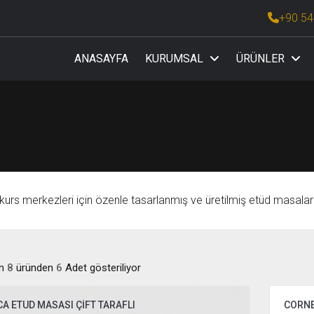
+90 54
ANASAYFA
KURUMSAL
ÜRÜNLER
ASASI VE KÜRSÜSÜ
KİŞİSEL VERİLERİN KORUNMASI
kurs merkezleri için özenle tasarlanmış ve üretilmiş etüd masalar
am
8
üründen
6
Adet gösteriliyor
A ETÜD MASASI ÇİFT TARAFLI
CORNE