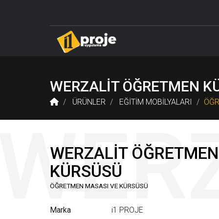
DELTA LABORATUVAR SİSTEMLERİ
ÖĞRETMEN M
WERZALİT ÖĞRETMEN K
ÜRÜNLER
EĞİTİM MOBİLYALARI
ÖĞR
WERZALİT ÖĞRETMEN
KÜRSÜSÜ
ÖĞRETMEN MASASI VE KÜRSÜSÜ
Marka
i1 PROJE