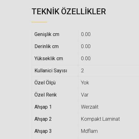
TEKNIK ÖZELLIKLER
Genişlik cm
0.00
Derinlik cm
0.00
Yükseklik cm
0.00
Kullanici Sayısı
2
Özel Ölçü
Yok
Özel Renk
Var
Ahşap 1
Werzalit
Ahşap 2
Kompakt Laminat
Ahşap 3
Mdflam