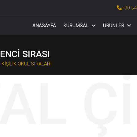
+90 54
ANASAYFA
KURUMSAL
ÜRÜNLER
ASASI VE KÜRSÜSÜ
KİŞİSEL VERİLERİN KORUNMASI
ENCİ SIRASI
 KİŞİLİK OKUL SIRALARI