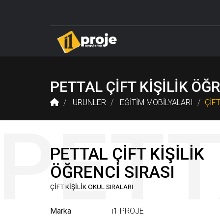
DELTA LABORATUVAR SİSTEMLERİ
ÖĞRETMEN M
PETTAL ÇİFT KİŞİLİK ÖĞR
ÜRÜNLER
EĞİTİM MOBİLYALARI
ÇİFT
PETTAL ÇİFT KİŞİLİK
ÖĞRENCİ SIRASI
ÇİFT KİŞİLİK OKUL SIRALARI
Marka
i1 PROJE