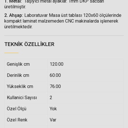
1. Metal:
Taşıyıcı metal ayaklar. 1mm DKP sacdan
üretilmiştir.
2. Ahşap
:
Laboratuvar Masa üst tablası 120x60 ölçülerinde
kompakt laminat malzemeden CNC makinalarda işlenerek
üretilmektedir.
TEKNIK ÖZELLIKLER
Genişlik cm
120.00
Derinlik cm
60.00
Yükseklik cm
76.00
Kullanici Sayısı
2
Özel Ölçü
Yok
Özel Renk
Var