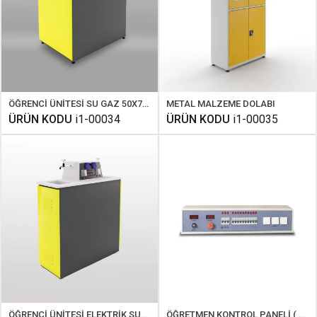
ÖĞRENCİ ÜNİTESİ SU GAZ 50X70 CM
METAL MALZEME DOLABI
ÜRÜN KODU
i1-00034
ÜRÜN KODU
i1-00035
ÖĞRENCİ ÜNİTESİ ELEKTRİK SU GAZ ÇİFT TARAFLI ( TEK YÜZLÜ )
ÖĞRETMEN KONTROL PANELİ ( MASA ÜSTÜ 60 CM )