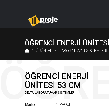
DELTA LABORATUVAR SİSTEMLERİ
ÖĞRETMEN M
ÖĞRENCİ ENERJİ ÜNİTES
ÜRÜNLER
LABORATUVAR SİSTEMLERİ
ÖĞRENCİ ENERJİ
ÜNİTESİ 53 CM
DELTA LABORATUVAR SİSTEMLERİ
Marka
i1 PROJE