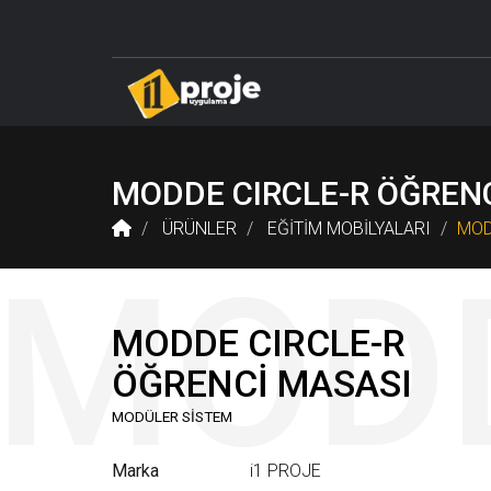
DELTA LABORATUVAR SİSTEMLERİ
ÖĞRETMEN M
MODDE CIRCLE-R ÖĞREN
ÜRÜNLER
EĞİTİM MOBİLYALARI
MOD
MODDE CIRCLE-R
ÖĞRENCİ MASASI
MODÜLER SİSTEM
Marka
i1 PROJE