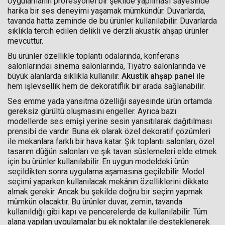
Uygulamanın profesyonel bir şekilde yapılması sayesinde
harika bir ses deneyimi yaşamak mümkündür. Duvarlarda,
tavanda hatta zeminde de bu ürünler kullanılabilir. Duvarlarda
sıklıkla tercih edilen delikli ve derzli akustik ahşap ürünler
mevcuttur.
Bu ürünler özellikle toplantı odalarında, konferans
salonlarındai sinema salonlarında, Tiyatro salonlarında ve
büyük alanlarda sıklıkla kullanılır.
Akustik ahşap panel
ile
hem işlevsellik hem de dekoratiflik bir arada sağlanabilir.
Ses emme yada yansıtma özelliği sayesinde ürün ortamda
gereksiz gürültü oluşmasını engeller. Ayrıca bazı
modellerde ses emişi yerine sesin yansıtılarak dağıtılması
prensibi de vardır. Buna ek olarak özel dekoratif çözümleri
ile mekanlara farklı bir hava katar. Şık toplantı salonları, özel
tasarım düğün salonları ve şık tavan süslemeleri elde etmek
için bu ürünler kullanılabilir. En uygun modeldeki ürün
seçildikten sonra uygulama aşamasına geçilebilir. Model
seçimi yaparken kullanılacak mekânın özelliklerini dikkate
almak gerekir. Ancak bu şekilde doğru bir seçim yapmak
mümkün olacaktır. Bu ürünler duvar, zemin, tavanda
kullanıldığı gibi kapı ve pencerelerde de kullanılabilir. Tüm
alana yapılan uygulamalar bu ek noktalar ile desteklenerek